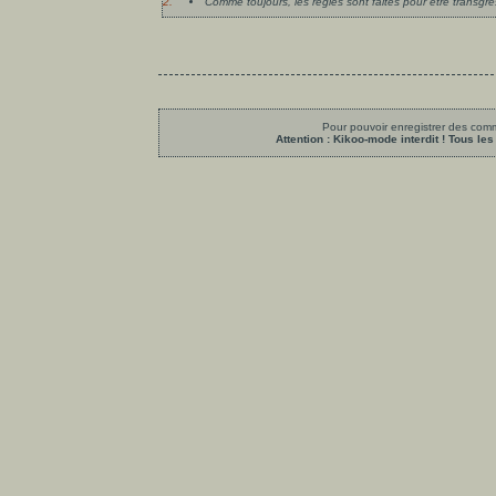
2.
Comme toujours, les règles sont faites pour être transgr
Pour pouvoir enregistrer des comme
Attention : Kikoo-mode interdit ! Tous 