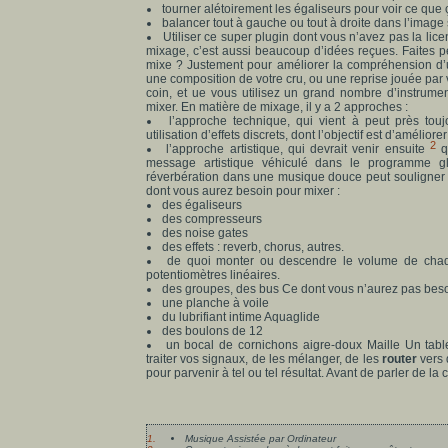
tourner alétoirement les égaliseurs pour voir ce que
balancer tout à gauche ou tout à droite dans l’image
Utiliser ce super plugin dont vous n’avez pas la licen
mixage, c’est aussi beaucoup d’idées reçues. Faites 
mixe ? Justement pour améliorer la compréhension d
une composition de votre cru, ou une reprise jouée par 
coin, et ue vous utilisez un grand nombre d’instrume
mixer. En matière de mixage, il y a 2 approches :
l’approche technique, qui vient à peut près touj
utilisation d’effets discrets, dont l’objectif est d’amél
2
l’approche artistique, qui devrait venir ensuite
qu
message artistique véhiculé dans le programme gl
réverbération dans une musique douce peut souligner
dont vous aurez besoin pour mixer :
des égaliseurs
des compresseurs
des noise gates
des effets : reverb, chorus, autres.
de quoi monter ou descendre le volume de chaqu
potentiomètres linéaires.
des groupes, des bus Ce dont vous n’aurez pas beso
une planche à voile
du lubrifiant intime Aquaglide
des boulons de 12
un bocal de cornichons aigre-doux Maille Un tab
traiter vos signaux, de les mélanger, de les
router
vers 
pour parvenir à tel ou tel résultat. Avant de parler de l
1.
Musique Assistée par Ordinateur