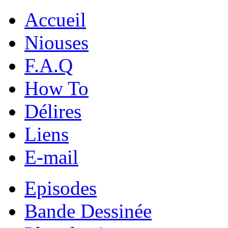
Accueil
Niouses
F.A.Q
How To
Délires
Liens
E-mail
Episodes
Bande Dessinée