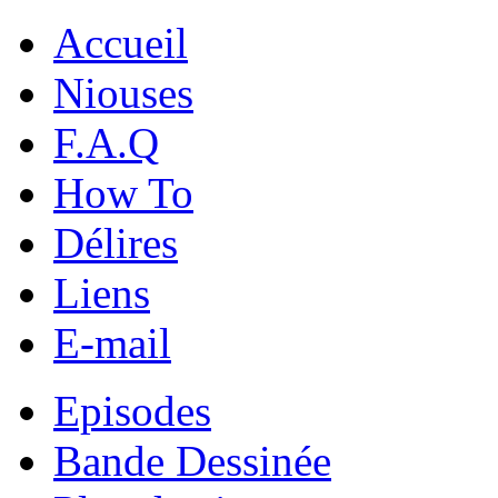
Accueil
Niouses
F.A.Q
How To
Délires
Liens
E-mail
Episodes
Bande Dessinée