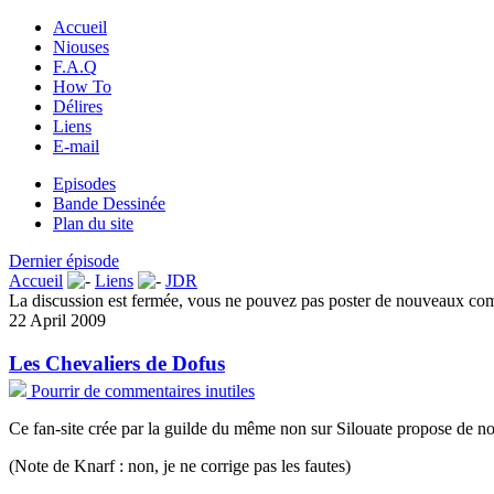
Accueil
Niouses
F.A.Q
How To
Délires
Liens
E-mail
Episodes
Bande Dessinée
Plan du site
Dernier épisode
Accueil
Liens
JDR
La discussion est fermée, vous ne pouvez pas poster de nouveaux co
22 April 2009
Les Chevaliers de Dofus
Pourrir de commentaires inutiles
Ce fan-site crée par la guilde du même non sur Silouate propose de n
(Note de Knarf : non, je ne corrige pas les fautes)