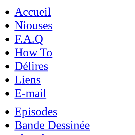
Accueil
Niouses
F.A.Q
How To
Délires
Liens
E-mail
Episodes
Bande Dessinée