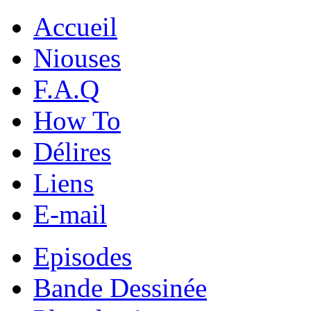
Accueil
Niouses
F.A.Q
How To
Délires
Liens
E-mail
Episodes
Bande Dessinée