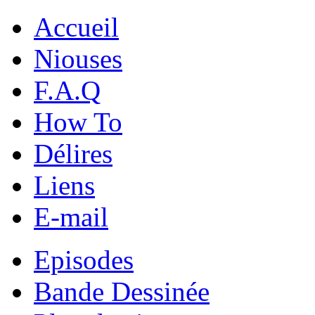
Accueil
Niouses
F.A.Q
How To
Délires
Liens
E-mail
Episodes
Bande Dessinée