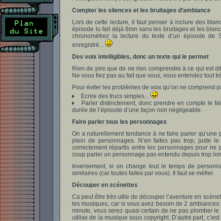
Compter les silences et les bruitages d’ambiance
Lors de cette lecture, il faut penser à inclure des bla
épisode lu fait déjà 8mn sans les bruitages et les blanc
chronométrez la lecture du texte d’un épisode de 
enregistré...
Des voix intelligibles, donc un texte qui le permet
Rien de pire que de ne rien comprendre à ce qui est dit
Ne vous fiez pas au fait que vous, vous entendez tout trè
Pour éviter les problèmes de voix qu’on ne comprend pas,
Ecrire des trucs simples...
Parler distinctement, donc prendre en compte le fait
durée de l’épisode d’une façon non négligeable.
Faire parler tous les personnages
On a naturellement tendance à ne faire parler qu’une p
plein de personnages. N’en faites pas trop, juste le 
correctement répartis entre les personnages pour ne pa
coup parler un personnage pas entendu depuis trop lon
Inversement, si on change tout le temps de personnag
similaires (car toutes faites par vous). Il faut se méfier.
Découper en scénettes
Ca peut être très utile de découper l’aventure en scén
les musiques, car si vous avez besoin de 2 ambiances 
minute, vous serez quasi certain de ne pas plomber l
utilise de la musique sous copyright. D’autre part, c’est