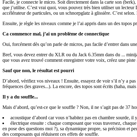
Facile, je connecte le micro. Soit directement dans la carte son (berk
que j’utilise. C’est vrai quoi, vous pouvez très bien utiliser un lec
accélérateur de particules, ou un schnorpglatz à glissière. C’est selon.
Ensuite, je règle les niveaux comme je l’ai appris dans un des topos pré
Ca commence mal, j’ai un problème de connectique
Oui, forcément dès qu’on parle de micros, pas facile d’entrer dans une 
Bref, vous devez entrer du XLR ou du Jack 6.35mm dans du ... minij
que vous avez trouvé comment enregistrer votre voix, créez une piste
Sauf que non, le résultat est pourri
D’abord, vérifiez vos niveaux ! Ensuite, essayez de voir s’il n’y a pas
fréquences (les graves...). La encore, des topos sont écrits (haha, mais en
Il y a du souffle...
Mais d’abord, qu’est-ce que le souffle ? Non, il ne s’agit pas de 37 ho
acoustique d’abord car vous n’habitez pas en chambre sourde, il y 
électrique ensuite : chaque composant que vous traversez, chaque 
en pose des questions moi ?), sa dynamique propre, sa précision et peut
des composants qui réduisent ces effets de souffle.