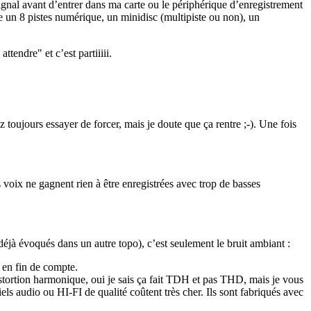
ignal avant d’entrer dans ma carte ou le périphérique d’enregistrement
e un 8 pistes numérique, un minidisc (multipiste ou non), un
tendre" et c’est partiiiii.
oujours essayer de forcer, mais je doute que ça rentre ;-). Une fois
 voix ne gagnent rien à être enregistrées avec trop de basses
(déjà évoqués dans un autre topo), c’est seulement le bruit ambiant :
 en fin de compte.
stortion harmonique, oui je sais ça fait TDH et pas THD, mais je vous
ls audio ou HI-FI de qualité coûtent très cher. Ils sont fabriqués avec