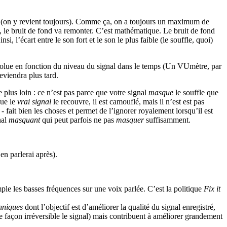
aux (on y revient toujours). Comme ça, on a toujours un maximum de
me), le bruit de fond va remonter. C’est mathématique. Le bruit de fond
si, l’écart entre le son fort et le son le plus faible (le souffle, quoi)
 évolue en fonction du niveau du signal dans le temps (Un VUmètre, par
eviendra plus tard.
e plus loin : ce n’est pas parce que votre signal
masque
le souffle que
que le
vrai signal
le recouvre, il est camouflé, mais il n’est est pas
 fait bien les choses et permet de l’ignorer royalement lorsqu’il est
nal
masquant
qui peut parfois ne pas
masquer
suffisamment.
en parlerai après).
ple les basses fréquences sur une voix parlée. C’est la politique
Fix it
hniques
dont l’objectif est d’améliorer la qualité du signal enregistré,
 de façon irréversible le signal) mais contribuent à améliorer grandement