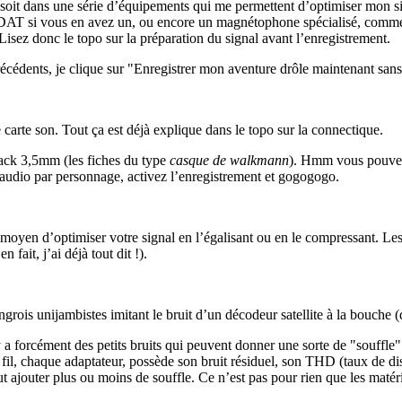
), soit dans une série d’équipements qui me permettent d’optimiser mon s
teur DAT si vous en avez un, ou encore un magnétophone spécialisé, comm
 Lisez donc le topo sur la préparation du signal avant l’enregistrement.
cédents, je clique sur "Enregistrer mon aventure drôle maintenant sans at
carte son. Tout ça est déjà explique dans le topo sur la connectique.
ack 3,5mm (les fiches du type
casque de walkmann
). Hmm vous pouvez t
 audio par personnage, activez l’enregistrement et gogogogo.
 moyen d’optimiser votre signal en l’égalisant ou en le compressant. Les
 fait, j’ai déjà tout dit !).
ngrois unijambistes imitant le bruit d’un décodeur satellite à la bouche 
a forcément des petits bruits qui peuvent donner une sorte de "souffle"
fil, chaque adaptateur, possède son bruit résiduel, son THD (taux de di
 ajouter plus ou moins de souffle. Ce n’est pas pour rien que les matérie