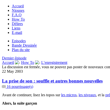
Accueil
Niouses
F.A.Q
How To
Délires
Liens
E-mail
Episodes
Bande Dessinée
Plan du site
Dernier épisode
Accueil
How To
L’enregistrement
La discussion est fermée, vous ne pouvez pas poster de nouveaux co
22 May 2003
La prise de son : souffle et autres bonnes nouvelles
16 pourrissage(s)
Avant de continuer, lisez les topos sur
les micros
,
les niveaux
, et la
pré
Alors, la suite garçon