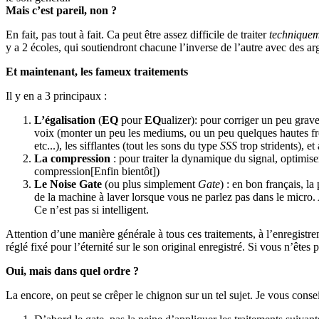
Mais c’est pareil, non ?
En fait, pas tout à fait. Ca peut être assez difficile de traiter
technique
y a 2 écoles, qui soutiendront chacune l’inverse de l’autre avec des a
Et maintenant, les fameux traitements
Il y en a 3 principaux :
L’égalisation
(
EQ
pour
EQ
ualizer): pour corriger un peu grave
voix (monter un peu les mediums, ou un peu quelques hautes fré
etc...), les sifflantes (tout les sons du type
SSS
trop stridents), et
La compression
: pour traiter la dynamique du signal, optimis
compression[Enfin bientôt])
Le Noise Gate
(ou plus simplement
Gate
) : en bon français, l
de la machine à laver lorsque vous ne parlez pas dans le micro
Ce n’est pas si intelligent.
Attention d’une manière générale à tous ces traitements, à l’enregistrem
réglé fixé pour l’éternité sur le son original enregistré. Si vous n’êtes 
Oui, mais dans quel ordre ?
La encore, on peut se crêper le chignon sur un tel sujet. Je vous conseil