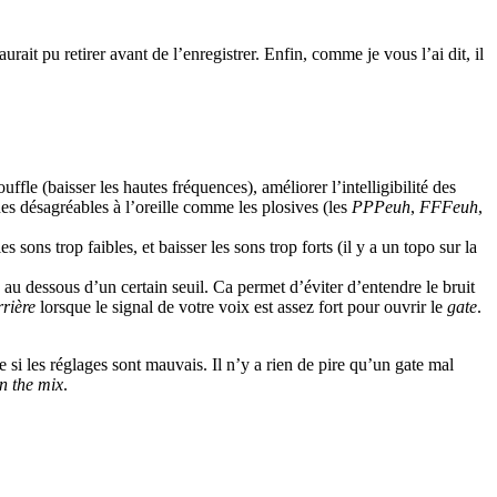
rait pu retirer avant de l’enregistrer. Enfin, comme je vous l’ai dit, il
ffle (baisser les hautes fréquences), améliorer l’intelligibilité des
s désagréables à l’oreille comme les plosives (les
PPPeuh
,
FFFeuh
,
 sons trop faibles, et baisser les sons trop forts (il y a un topo sur la
d au dessous d’un certain seuil. Ca permet d’éviter d’entendre le bruit
rrière
lorsque le signal de votre voix est assez fort pour ouvrir le
gate
.
e si les réglages sont mauvais. Il n’y a rien de pire qu’un gate mal
 in the mix
.