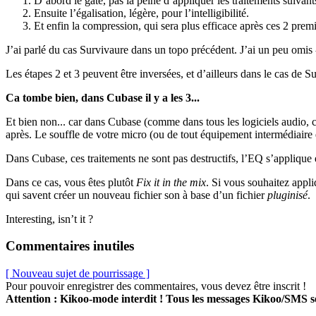
D’abord le gate, pas la peine d’appliquer les traitements suivants
Ensuite l’égalisation, légère, pour l’intelligibilité.
Et enfin la compression, qui sera plus efficace après ces 2 premi
J’ai parlé du cas Survivaure dans un topo précédent. J’ai un peu omis 
Les étapes 2 et 3 peuvent être inversées, et d’ailleurs dans le cas de S
Ca tombe bien, dans Cubase il y a les 3...
Et bien non... car dans Cubase (comme dans tous les logiciels audio, 
après. Le souffle de votre micro (ou de tout équipement intermédiaire 
Dans Cubase, ces traitements ne sont pas destructifs, l’EQ s’applique 
Dans ce cas, vous êtes plutôt
Fix it in the mix
. Si vous souhaitez appl
qui savent créer un nouveau fichier son à base d’un fichier
pluginisé
.
Interesting, isn’t it ?
Commentaires inutiles
[ Nouveau sujet de pourrissage ]
Pour pouvoir enregistrer des commentaires, vous devez être inscrit !
Attention : Kikoo-mode interdit ! Tous les messages Kikoo/SMS 