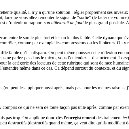
ellente qualité, il n’y a qu’une solution : régler proprement ses nive
ement, lorsque vous allez remonter le signal de "sortie" (le fader de volu
 est d’obtenir un rapport
son utile
/
bruit de fond
le plus grand possible. Ain
cart entre le son le plus fort et le son le plus faible. Cette dynamique
 la contrôler, comme par exemple les compresseurs ou les limiteurs. On y r
ouffle faible qu’il a disparu. On peut même pousser cette réflexion encor
ous ne parlez pas dans le micro, vous l’entendez ... distinctement. Lors
our la catégorie des lecteurs de cette rubrique qui sont de race humaine -
 l’entendre même dans ce cas. Ca dépend surtout du contexte, et du sig
ts (on peut les appliquer aussi après, mais pas pour les mêmes raisons, j’
 y compris ce qui ne sera de toute façon pas utile après, comme par exem
mais pas trop. On applique donc
dès l’enregistrement
des traitement
tec
s, peu destructifs (destructifs quand même, ça veut dire qu’ils modifient