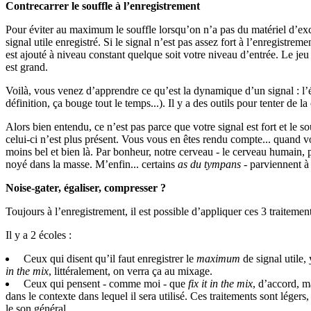
Contrecarrer le souffle à l’enregistrement
Pour éviter au maximum le souffle lorsqu’on n’a pas du matériel d’exc
signal utile enregistré. Si le signal n’est pas assez fort à l’enregistr
est ajouté à niveau constant quelque soit votre niveau d’entrée. Le jeu
est grand.
Voilà, vous venez d’apprendre ce qu’est la dynamique d’un signal : l’é
définition, ça bouge tout le temps...). Il y a des outils pour tenter de
Alors bien entendu, ce n’est pas parce que votre signal est fort et le s
celui-ci n’est plus présent. Vous vous en êtes rendu compte... quand v
moins bel et bien là. Par bonheur, notre cerveau - le cerveau humain, p
noyé dans la masse. M’enfin... certains
as du tympans
- parviennent à
Noise-gater, égaliser, compresser ?
Toujours à l’enregistrement, il est possible d’appliquer ces 3 traitemen
Il y a 2 écoles :
Ceux qui disent qu’il faut enregistrer le
maximum
de signal utile,
in the mix
, littéralement, on verra ça au mixage.
Ceux qui pensent - comme moi - que
fix it in the mix
, d’accord, 
dans le contexte dans lequel il sera utilisé. Ces traitements sont léger
le son général.