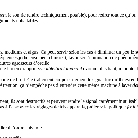
ment
le son (le rendre techniquement potable), pour retirer tout ce qu’on au
rguments imbattables.
s, mediums et aigus. Ca peut servir selon les cas à diminuer un peu le sou
quences judicieusement choisies), favoriser l’élimination de phénomène
 autres agresseurs d’oreille.
er le fameux rapport
son utile
/
bruit ambiant
évoqué plus haut, remonter les
a porte de bruit. Ce traitement coupe carrément le signal lorsqu’il descen
. Attention, ça n’empêche pas d’entendre cette même machine à laver
de
ent, ils sont destructifs et peuvent rendre le signal carrément inutilisabl
pas à l’aise avec les réglages de tels appareils, préférez la politique
fix it
lerai l’ordre suivant :