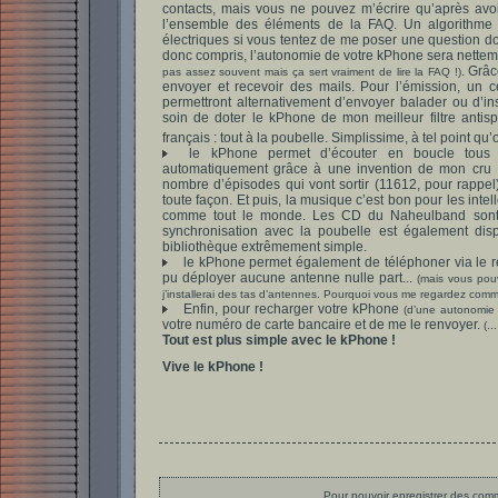
contacts, mais vous ne pouvez m’écrire qu’après avo
l’ensemble des éléments de la FAQ. Un algorithme
électriques si vous tentez de me poser une question do
donc compris, l’autonomie de votre kPhone sera netteme
. Grâ
pas assez souvent mais ça sert vraiment de lire la FAQ !)
envoyer et recevoir des mails. Pour l’émission, un
permettront alternativement d’envoyer balader ou d’insul
soin de doter le kPhone de mon meilleur filtre antispa
français : tout à la poubelle. Simplissime, à tel point qu’
le kPhone permet d’écouter en boucle tous le
automatiquement grâce à une invention de mon cru :
nombre d’épisodes qui vont sortir (11612, pour rappel
toute façon. Et puis, la musique c’est bon pour les int
comme tout le monde. Les CD du Naheulband sont d
synchronisation avec la poubelle est également dispo
bibliothèque extrêmement simple.
le kPhone permet également de téléphoner via le 
pu déployer aucune antenne nulle part...
(mais vous pou
j’installerai des tas d’antennes. Pourquoi vous me regardez comm
Enfin, pour recharger votre kPhone
(d’une autonomie 
votre numéro de carte bancaire et de me le renvoyer.
(..
Tout est plus simple avec le kPhone !
Vive le kPhone !
Pour pouvoir enregistrer des comme