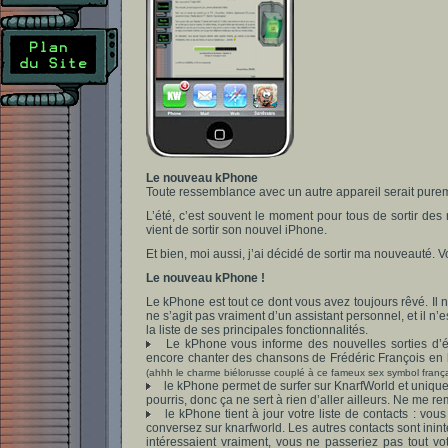
Le nouveau kPhone
Toute ressemblance avec un autre appareil serait purem
L’été, c’est souvent le moment pour tous de sortir des
vient de sortir son nouvel iPhone.
Et bien, moi aussi, j’ai décidé de sortir ma nouveauté. Voi
Le nouveau kPhone !
Le kPhone est tout ce dont vous avez toujours rêvé. Il n
ne s’agit pas vraiment d’un assistant personnel, et il n’es
la liste de ses principales fonctionnalités.
Le kPhone vous informe des nouvelles sorties d’ép
encore chanter des chansons de Frédéric François en 
(ahhh le charme biélorusse couplé à ce fameux sex symbol françai
le kPhone permet de surfer sur KnarfWorld et uniquem
pourris, donc ça ne sert à rien d’aller ailleurs. Ne me re
le kPhone tient à jour votre liste de contacts : vo
conversez sur knarfworld. Les autres contacts sont inin
intéressaient vraiment, vous ne passeriez pas tout vo