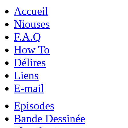
Accueil
Niouses
F.A.Q
How To
Délires
Liens
E-mail
Episodes
Bande Dessinée