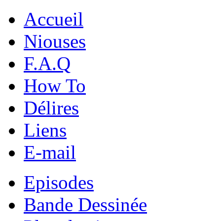
Accueil
Niouses
F.A.Q
How To
Délires
Liens
E-mail
Episodes
Bande Dessinée