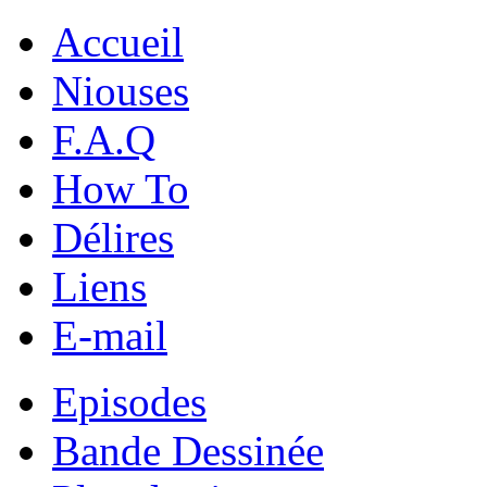
Accueil
Niouses
F.A.Q
How To
Délires
Liens
E-mail
Episodes
Bande Dessinée