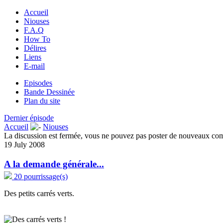
Accueil
Niouses
F.A.Q
How To
Délires
Liens
E-mail
Episodes
Bande Dessinée
Plan du site
Dernier épisode
Accueil
Niouses
La discussion est fermée, vous ne pouvez pas poster de nouveaux co
19 July 2008
A la demande générale...
20 pourrissage(s)
Des petits carrés verts.