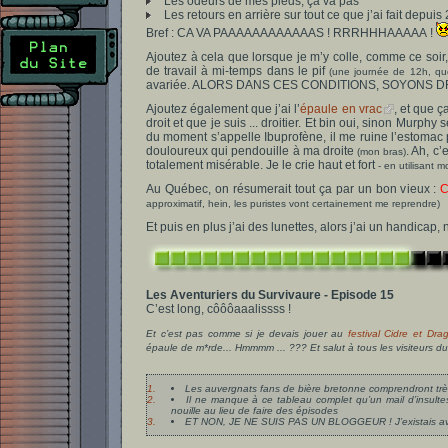
Les odeurs de mes pieds, ça va pas
Les retours en arrière sur tout ce que j’ai fait depuis
Bref : CA VA PAAAAAAAAAAAAS ! RRRHHHAAAAA !
Ajoutez à cela que lorsque je m’y colle, comme ce soir,
de travail à mi-temps dans le pif
(une journée de 12h, quoi
avariée. ALORS DANS CES CONDITIONS, SOYONS
Ajoutez également que j’ai l’
épaule en vrac
, et que ç
droit et que je suis ... droitier. Et bin oui, sinon Murphy
du moment s’appelle Ibuprofène, il me ruine l’estomac p
douloureux qui pendouille à ma droite
. Ah, c’
(mon bras)
totalement misérable. Je le crie haut et fort
- en utilisant 
Au Québec, on résumerait tout ça par un bon vieux :
C
approximatif, hein, les puristes vont certainement me reprendre)
Et puis en plus j’ai des lunettes, alors j’ai un handicap
Les Aventuriers du Survivaure - Episode 15
C’est long, côôôaaalissss !
Et c’est pas comme si je devais jouer au
festival Cidre et Dra
épaule de m*rde... Hmmmm ... ??? Et salut à tous les visiteurs 
1.
Les auvergnats fans de bière bretonne comprendront très
2.
Il ne manque à ce tableau complet qu’un mail d’insult
nouille au lieu de faire des épisodes
3.
ET NON, JE NE SUIS PAS UN BLOGGEUR ! J’existais avant