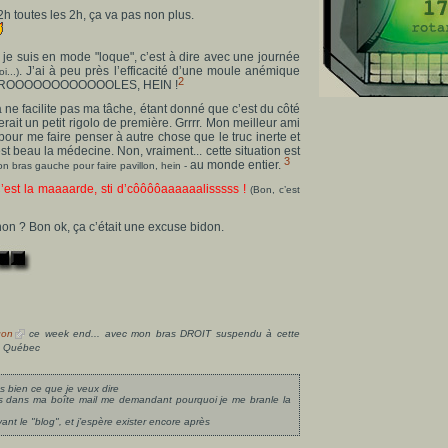
 2h toutes les 2h, ça va pas non plus.
 je suis en mode "loque", c’est à dire avec une journée
. J’ai à peu près l’efficacité d’une moule anémique
...)
2
 DROOOOOOOOOOOOLES, HEIN !
a ne facilite pas ma tâche, étant donné que c’est du côté
 serait un petit rigolo de première. Grrrr. Mon meilleur ami
our me faire penser à autre chose que le truc inerte et
est beau la médecine. Non, vraiment... cette situation est
3
au monde entier.
mon bras gauche pour faire pavillon, hein -
’est la maaaarde, sti d’côôôôaaaaaalisssss !
(Bon, c’est
, non ? Bon ok, ça c’était une excuse bidon.
gon
ce week end... avec mon bras DROIT suspendu à cette
du Québec
 bien ce que je veux dire
es dans ma boîte mail me demandant pourquoi je me branle la
 le "blog", et j’espère exister encore après