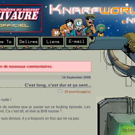
ter de nouveaux commentaires.
16 September 2008
C’est long, c’est dur et ça sent...
28 pourrissage(s)
 suite !
e de soirées que je passe sur ce fucking épisode. Les
1
 Ca c’est dit, et vive la Britt rousse
.
e suis dessus, il y a toujours un truc qui ne va pas.