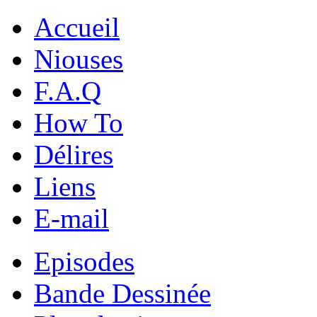
Accueil
Niouses
F.A.Q
How To
Délires
Liens
E-mail
Episodes
Bande Dessinée