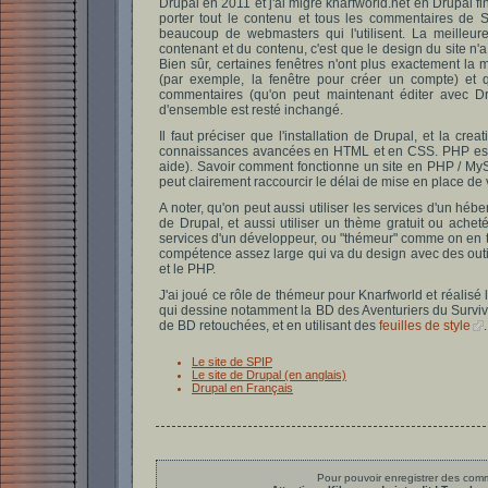
Drupal en 2011 et j'ai migré knarfworld.net en Drupal fin
porter tout le contenu et tous les commentaires de S
beaucoup de webmasters qui l'utilisent. La meilleur
contenant et du contenu, c'est que le design du site n'
Bien sûr, certaines fenêtres n'ont plus exactement la 
(par exemple, la fenêtre pour créer un compte) et
commentaires (qu'on peut maintenant éditer avec Dr
d'ensemble est resté inchangé.
Il faut préciser que l'installation de Drupal, et la c
connaissances avancées en HTML et en CSS. PHP est 
aide). Savoir comment fonctionne un site en PHP / MySQ
peut clairement raccourcir le délai de mise en place de v
A noter, qu'on peut aussi utiliser les services d'un héb
de Drupal, et aussi utiliser un thème gratuit ou acheté
services d'un développeur, ou "thémeur" comme on en 
compétence assez large qui va du design avec des out
et le PHP.
J'ai joué ce rôle de thémeur pour Knarfworld et réalisé 
qui dessine notamment la BD des Aventuriers du Survivau
de BD retouchées, et en utilisant des
feuilles de style
Le site de SPIP
Le site de Drupal (en anglais)
Drupal en Français
Pour pouvoir enregistrer des comme