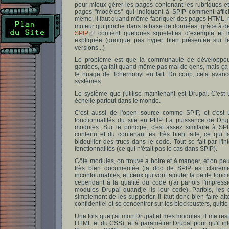
pour mieux gérer les pages contenant les rubriques et 
pages "modèles" qui indiquent à SPIP comment affich
même, il faut quand même fabriquer des pages HTML, m
moteur qui pioche dans la base de données, grâce à de
SPIP
contient quelques squelettes d’exemple et l
expliquée (quoique pas hyper bien présentée sur le 
versions...)
Le problème est que la communauté de développeurs 
gardées, ça fait quand même pas mal de gens, mais ça n
le nuage de Tchernobyl en fait. Du coup, cela avance
systèmes.
Le système que j'utilise maintenant est Drupal. C'est 
échelle partout dans le monde.
C'est aussi de l'open source comme SPIP, et c'est u
fonctionnalités du site en PHP. La puissance de Dr
modules. Sur le principe, c'est assez similaire à S
contenu et du contenant est très bien faite, ce qui 
bidouiller des trucs dans le code. Tout se fait par l'in
fonctionnalités (ce qui n'était pas le cas dans SPIP).
Côté modules, on trouve à boire et à manger, et on peut
très bien documentée (la doc de SPIP est claireme
incontournables, et ceux qui vont ajouter la petite fon
cependant à la qualité du code (j'ai parfois l'impre
modules Drupal quandje lis leur code). Parfois, les
simplement de les supporter, il faut donc bien faire a
confidentiel et se concentrer sur les blockbusters, quitt
Une fois que j'ai mon Drupal et mes modules, il me res
HTML et du CSS), et à paramétrer Drupal pour qu'il intè