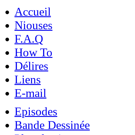
Accueil
Niouses
F.A.Q
How To
Délires
Liens
E-mail
Episodes
Bande Dessinée