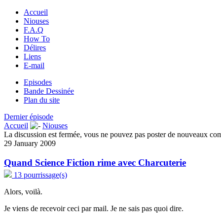
Accueil
Niouses
F.A.Q
How To
Délires
Liens
E-mail
Episodes
Bande Dessinée
Plan du site
Dernier épisode
Accueil
Niouses
La discussion est fermée, vous ne pouvez pas poster de nouveaux co
29 January 2009
Quand Science Fiction rime avec Charcuterie
13 pourrissage(s)
Alors, voilà.
Je viens de recevoir ceci par mail. Je ne sais pas quoi dire.