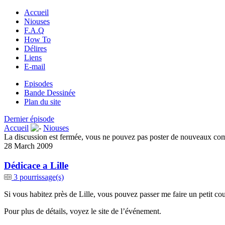
Accueil
Niouses
F.A.Q
How To
Délires
Liens
E-mail
Episodes
Bande Dessinée
Plan du site
Dernier épisode
Accueil
Niouses
La discussion est fermée, vous ne pouvez pas poster de nouveaux co
28 March 2009
Dédicace a Lille
3 pourrissage(s)
Si vous habitez près de Lille, vous pouvez passer me faire un petit co
Pour plus de détails, voyez le site de l’événement.