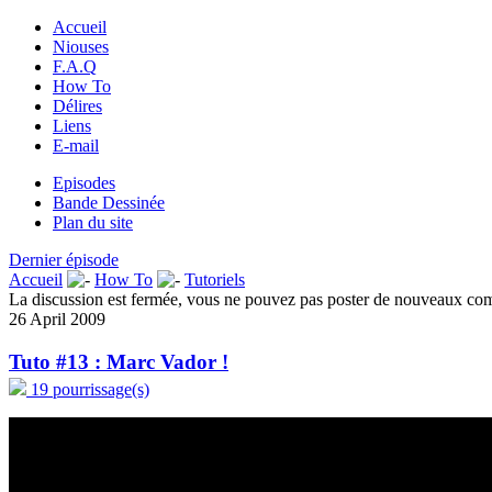
Accueil
Niouses
F.A.Q
How To
Délires
Liens
E-mail
Episodes
Bande Dessinée
Plan du site
Dernier épisode
Accueil
How To
Tutoriels
La discussion est fermée, vous ne pouvez pas poster de nouveaux co
26 April 2009
Tuto #13 : Marc Vador !
19 pourrissage(s)