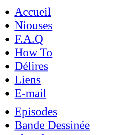
Accueil
Niouses
F.A.Q
How To
Délires
Liens
E-mail
Episodes
Bande Dessinée