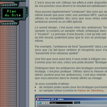
C’est à vous de voir. Utilisez les effets à votre disposi
de vos proches vous diront si le résultat est satisfaisant
Vous pouvez égalemement "composer" des sons qui seron
même travail que pour créer une aventure MP3, sauf qu’
utilisez ou enregistrez des sons que vous mixez entre
ambiance sonore ou un effet spécial.
Le sound design, c’est aussi créer des ambiances "bou
sampler (y compris un sampler virtuel, embarqué dans vo
2 "locators". Le principe d’une boucle, c’est qu’elle soi
qu’elle boucle justement pour que le son se prolonge 
même.
Par exemple, l’ambiance de fond "passerelle" dans
Les
sons que j’ai fait (pour certains et récupérés pour d
"passerelle d’un vaisseau spatial".
Une fois que vous avez tout, il vous reste à intégrer vo
Comme pour les voix, créez une piste dossier "Bruitages
Distinguez bien les ambiances des bruitages ponctuels,
bruitage, c’est plus pratique. Utilisez dans la mesure
stéréo (surtout pour les ambiances), c’est plus réaliste
que vous placerez dans le champ stéréo au mixage.
Je vous conseille d’utiliser :
de simples pistes audio pour les bruitages ponctuel
un sampler virtuel (comme le
Halion de Steinberg