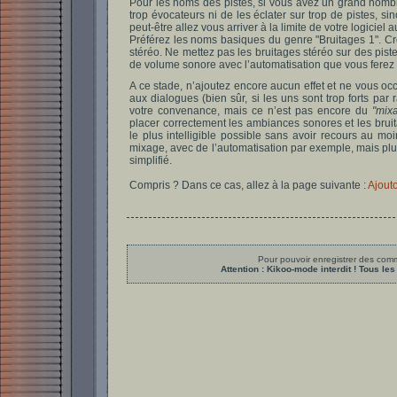
Pour les noms des pistes, si vous avez un grand nombr
trop évocateurs ni de les éclater sur trop de pistes, s
peut-être allez vous arriver à la limite de votre logiciel a
Préférez les noms basiques du genre "Bruitages 1". C
stéréo. Ne mettez pas les bruitages stéréo sur des pi
de volume sonore avec l’automatisation que vous ferez
A ce stade, n’ajoutez encore aucun effet et ne vous oc
aux dialogues (bien sûr, si les uns sont trop forts par
votre convenance, mais ce n’est pas encore du
"mix
placer correctement les ambiances sonores et les bruit
le plus intelligible possible sans avoir recours au mo
mixage, avec de l’automatisation par exemple, mais plus 
simplifié.
Compris ? Dans ce cas, allez à la page suivante :
Ajout
Pour pouvoir enregistrer des comme
Attention : Kikoo-mode interdit ! Tous 