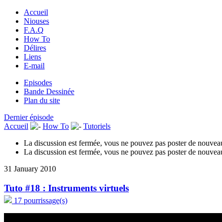
Accueil
Niouses
F.A.Q
How To
Délires
Liens
E-mail
Episodes
Bande Dessinée
Plan du site
Dernier épisode
Accueil
How To
Tutoriels
La discussion est fermée, vous ne pouvez pas poster de nouve
La discussion est fermée, vous ne pouvez pas poster de nouve
31 January 2010
Tuto #18 : Instruments virtuels
17 pourrissage(s)