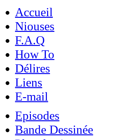
Accueil
Niouses
F.A.Q
How To
Délires
Liens
E-mail
Episodes
Bande Dessinée