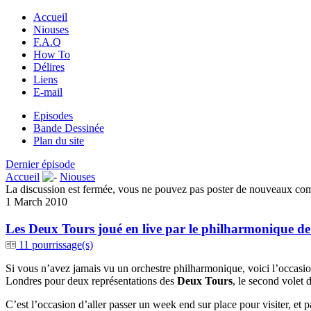
Accueil
Niouses
F.A.Q
How To
Délires
Liens
E-mail
Episodes
Bande Dessinée
Plan du site
Dernier épisode
Accueil
Niouses
La discussion est fermée, vous ne pouvez pas poster de nouveaux co
1 March 2010
Les Deux Tours joué en live par le philharmonique d
11 pourrissage(s)
Si vous n’avez jamais vu un orchestre philharmonique, voici l’occasio
Londres pour deux représentations des
Deux Tours
, le second volet 
C’est l’occasion d’aller passer un week end sur place pour visiter, et