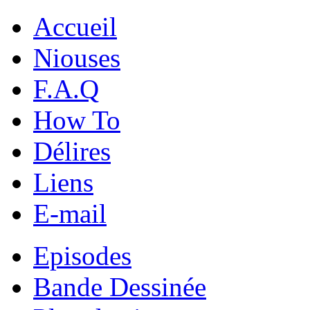
Accueil
Niouses
F.A.Q
How To
Délires
Liens
E-mail
Episodes
Bande Dessinée