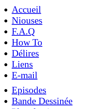
Accueil
Niouses
F.A.Q
How To
Délires
Liens
E-mail
Episodes
Bande Dessinée