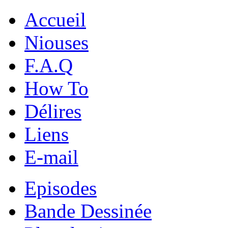
Accueil
Niouses
F.A.Q
How To
Délires
Liens
E-mail
Episodes
Bande Dessinée