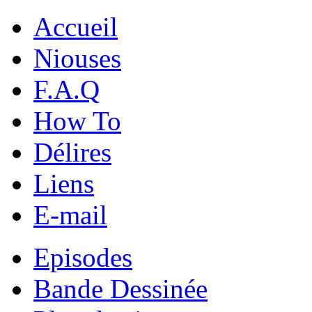
Accueil
Niouses
F.A.Q
How To
Délires
Liens
E-mail
Episodes
Bande Dessinée