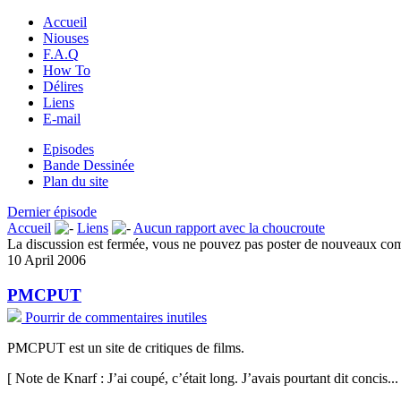
Accueil
Niouses
F.A.Q
How To
Délires
Liens
E-mail
Episodes
Bande Dessinée
Plan du site
Dernier épisode
Accueil
Liens
Aucun rapport avec la choucroute
La discussion est fermée, vous ne pouvez pas poster de nouveaux co
10 April 2006
PMCPUT
Pourrir de commentaires inutiles
PMCPUT est un site de critiques de films.
[ Note de Knarf : J’ai coupé, c’était long. J’avais pourtant dit concis...