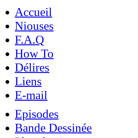
Accueil
Niouses
F.A.Q
How To
Délires
Liens
E-mail
Episodes
Bande Dessinée