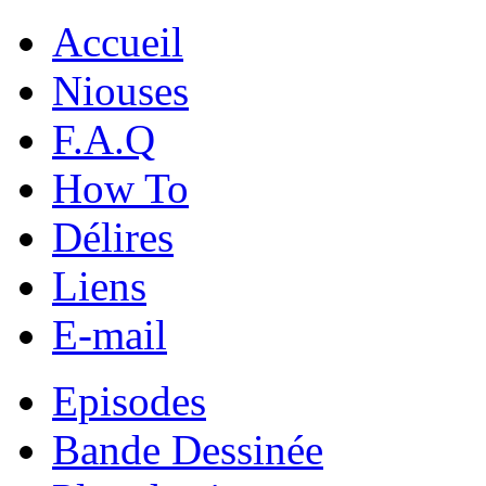
Accueil
Niouses
F.A.Q
How To
Délires
Liens
E-mail
Episodes
Bande Dessinée