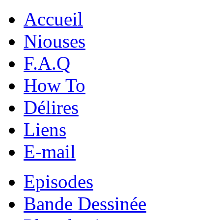
Accueil
Niouses
F.A.Q
How To
Délires
Liens
E-mail
Episodes
Bande Dessinée