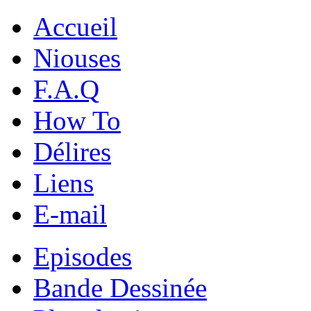
Accueil
Niouses
F.A.Q
How To
Délires
Liens
E-mail
Episodes
Bande Dessinée