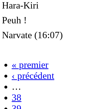
Hara-Kiri
Peuh !
Narvate (16:07)
« premier
‹ précédent
…
38
39