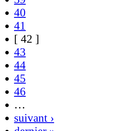
40
41
[ 42 ]
43
44
45
46
…
suivant ›
dernier »