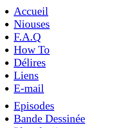
Accueil
Niouses
F.A.Q
How To
Délires
Liens
E-mail
Episodes
Bande Dessinée