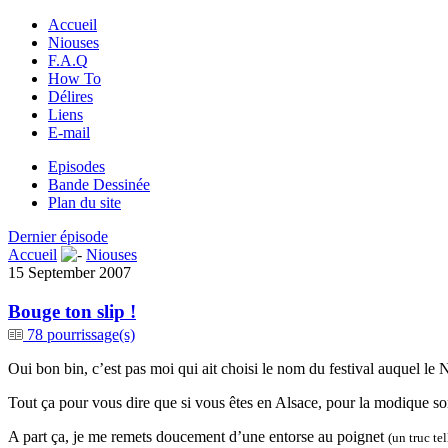
Accueil
Niouses
F.A.Q
How To
Délires
Liens
E-mail
Episodes
Bande Dessinée
Plan du site
Dernier épisode
Accueil
Niouses
15 September 2007
Bouge ton slip !
78 pourrissage(s)
Oui bon bin, c’est pas moi qui ait choisi le nom du festival auquel l
Tout ça pour vous dire que si vous êtes en Alsace, pour la modique som
A part ça, je me remets doucement d’une entorse au poignet
(un truc te