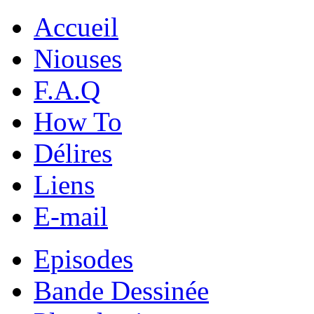
Accueil
Niouses
F.A.Q
How To
Délires
Liens
E-mail
Episodes
Bande Dessinée