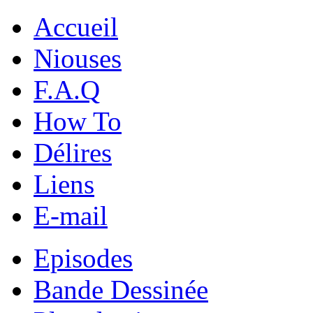
Accueil
Niouses
F.A.Q
How To
Délires
Liens
E-mail
Episodes
Bande Dessinée