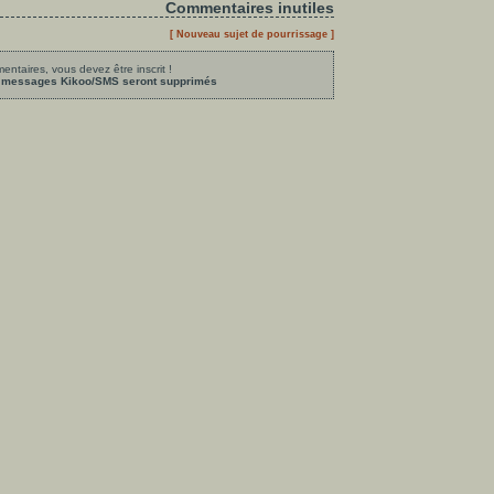
Commentaires inutiles
[ Nouveau sujet de pourrissage ]
ntaires, vous devez être inscrit !
les messages Kikoo/SMS seront supprimés