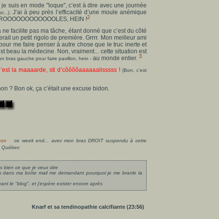
 je suis en mode "loque", c’est à dire avec une journée
. J’ai à peu près l’efficacité d’une moule anémique
...)
2
 DROOOOOOOOOOOOLES, HEIN !
a ne facilite pas ma tâche, étant donné que c’est du côté
 serait un petit rigolo de première. Grrrr. Mon meilleur ami
our me faire penser à autre chose que le truc inerte et
est beau la médecine. Non, vraiment... cette situation est
3
au monde entier.
mon bras gauche pour faire pavillon, hein -
’est la maaaarde, sti d’côôôôaaaaaalisssss !
(Bon, c’est
, non ? Bon ok, ça c’était une excuse bidon.
gon
ce week end... avec mon bras DROIT suspendu à cette
du Québec
 bien ce que je veux dire
es dans ma boîte mail me demandant pourquoi je me branle la
 le "blog", et j’espère exister encore après
Knarf et sa tendinopathie calcifiante (23:56)