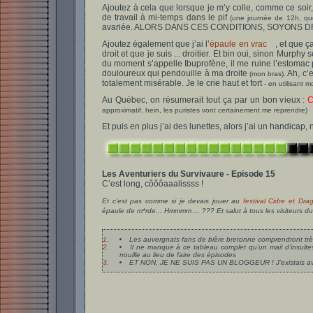
Ajoutez à cela que lorsque je m’y colle, comme ce soir,
de travail à mi-temps dans le pif
(une journée de 12h, quoi
avariée. ALORS DANS CES CONDITIONS, SOYONS
Ajoutez également que j’ai l’
épaule en vrac
, et que ç
droit et que je suis ... droitier. Et bin oui, sinon Murphy
du moment s’appelle Ibuprofène, il me ruine l’estomac p
douloureux qui pendouille à ma droite
. Ah, c’
(mon bras)
totalement misérable. Je le crie haut et fort
- en utilisant 
Au Québec, on résumerait tout ça par un bon vieux :
C
approximatif, hein, les puristes vont certainement me reprendre)
Et puis en plus j’ai des lunettes, alors j’ai un handicap
Les Aventuriers du Survivaure - Episode 15
C’est long, côôôaaalissss !
Et c’est pas comme si je devais jouer au
festival Cidre et Dra
épaule de m*rde... Hmmmm ... ??? Et salut à tous les visiteurs 
1.
Les auvergnats fans de bière bretonne comprendront très
2.
Il ne manque à ce tableau complet qu’un mail d’insult
nouille au lieu de faire des épisodes
3.
ET NON, JE NE SUIS PAS UN BLOGGEUR ! J’existais avant