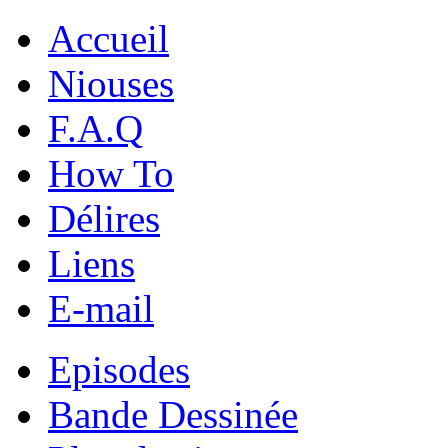
Accueil
Niouses
F.A.Q
How To
Délires
Liens
E-mail
Episodes
Bande Dessinée