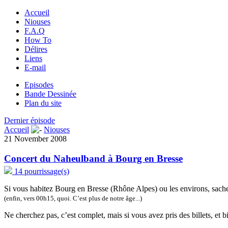
Accueil
Niouses
F.A.Q
How To
Délires
Liens
E-mail
Episodes
Bande Dessinée
Plan du site
Dernier épisode
Accueil
Niouses
21 November 2008
Concert du Naheulband à Bourg en Bresse
14 pourrissage(s)
Si vous habitez Bourg en Bresse (Rhône Alpes) ou les environs, sach
(enfin, vers 00h15, quoi. C’est plus de notre âge...)
Ne cherchez pas, c’est complet, mais si vous avez pris des billets, et 