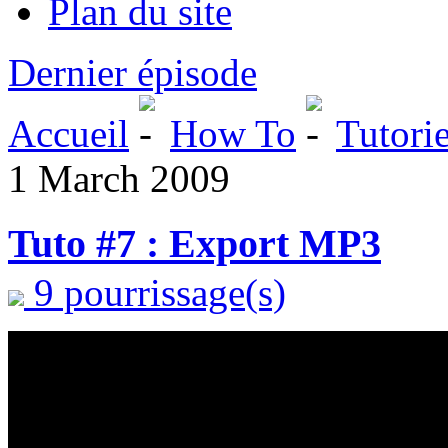
Plan du site
Dernier épisode
Accueil
How To
Tutorie
1 March 2009
Tuto #7 : Export MP3
9 pourrissage(s)