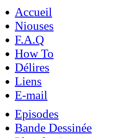
Accueil
Niouses
F.A.Q
How To
Délires
Liens
E-mail
Episodes
Bande Dessinée