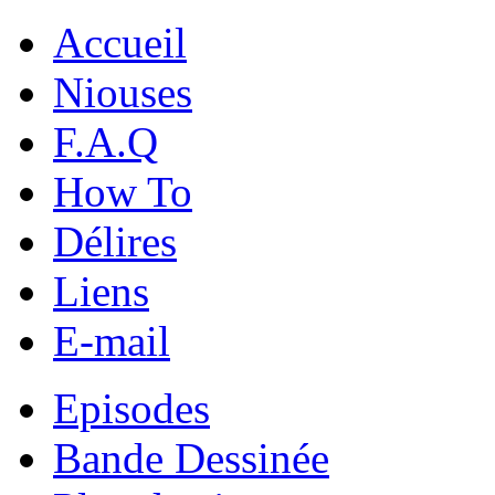
Accueil
Niouses
F.A.Q
How To
Délires
Liens
E-mail
Episodes
Bande Dessinée