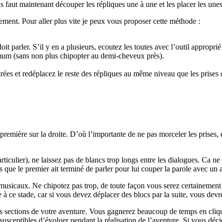
 faut maintenant découper les répliques une à une et les placer les unes
cement. Pour aller plus vite je peux vous proposer cette méthode :
parler. S’il y en a plusieurs, ecoutez les toutes avec l’outil approprié d
mum (sans non plus chipopter au demi-cheveux près).
s et redéplacez le reste des répliques au même niveau que les prises d
première sur la droite. D’où l’importante de ne pas morceler les prises, e
articulier), ne laissez pas de blancs trop longs entre les dialogues. Ca n
s que le premier ait terminé de parler pour lui couper la parole avec un a
musicaux. Ne chipotez pas trop, de toute façon vous serez certainement 
à ce stade, car si vous devez déplacer des blocs par la suite, vous devre
tes sections de votre aventure. Vous gagnerez beaucoup de temps en cliqu
ceptibles d’évoluer pendant la réalisation de l’aventure. Si vous décid