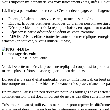
Vous disposez maintenant de vos voix fraichement enregistrées. Il vous
Là, il n’y a pas vraiment de recette. C’est du découpage, et de l’agen
Placez globalement tous vos enregistrements sur la droite
Ecoutez la ou les premières répliques du premier personnage qui doit 
Découpez bien autour de la réplique choisie, en rognant au maxi
Déplacez la partie découpée au début de votre aventure
IMPORTANT : effacez toutes les autres mêmes répliques enregistrée
effacées (en tout cas, si vous utilisez Cubase)
Le montage des voix
Oui, c’est un peu lourd...
Voilà. De cette manière, la prochaine réplique à couper est toujours la 
marche plus...). Vous devriez gagner un peu de temps.
Lorsqu’il n’y a pas d’effet particulier prévu (jingle musical, ou bruit p
interrompre un autre, faite bien se chevaucher les pistes, n’attendez pa
En revanche, laissez un peu d’espace pour vos bruitages et vos effets 
compréhension. Il est donc important de ne pas travailler sur le mixage 
Très important aussi, utilisez des marqueurs pour repérer les différen
emmèneront devant une section bien déterminée. Ces marqueurs sont sus