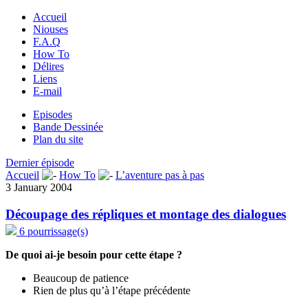
Accueil
Niouses
F.A.Q
How To
Délires
Liens
E-mail
Episodes
Bande Dessinée
Plan du site
Dernier épisode
Accueil
How To
L’aventure pas à pas
3 January 2004
Découpage des répliques et montage des dialogues
6 pourrissage(s)
De quoi ai-je besoin pour cette étape ?
Beaucoup de patience
Rien de plus qu’à l’étape précédente