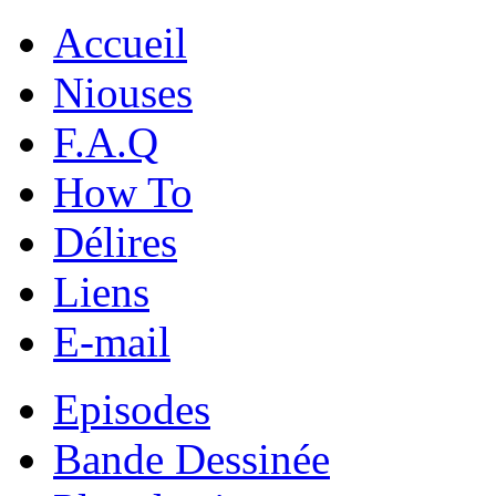
Accueil
Niouses
F.A.Q
How To
Délires
Liens
E-mail
Episodes
Bande Dessinée