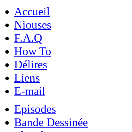
Accueil
Niouses
F.A.Q
How To
Délires
Liens
E-mail
Episodes
Bande Dessinée