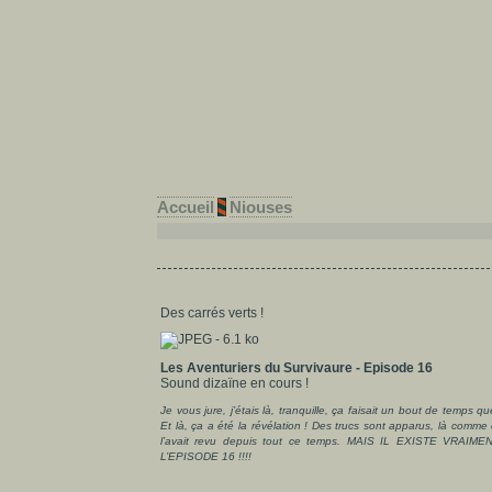
Accueil
Niouses
Des carrés verts !
Les Aventuriers du Survivaure - Episode 16
Sound dizaïne en cours !
Je vous jure, j’étais là, tranquille, ça faisait un bout de temps qu
Et là, ça a été la révélation ! Des trucs sont apparus, là comme
l’avait revu depuis tout ce temps. MAIS IL EXISTE VRAIMENT !!
L’EPISODE 16 !!!!