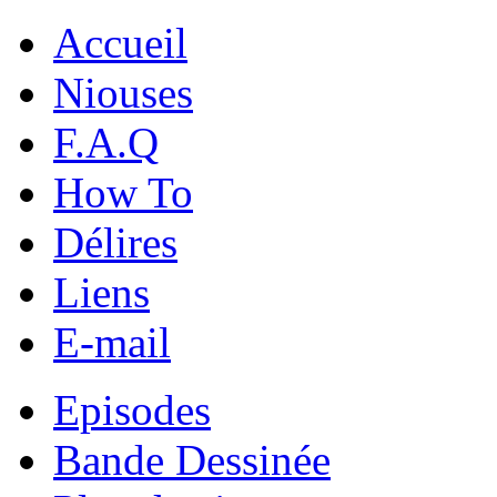
Accueil
Niouses
F.A.Q
How To
Délires
Liens
E-mail
Episodes
Bande Dessinée