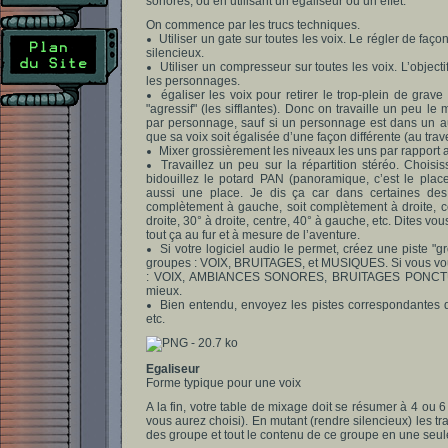
sonores, ou en utilisant un égaliseur ou un effet.
On commence par les trucs techniques.
Utiliser un gate sur toutes les voix. Le régler de fa
silencieux.
Utiliser un compresseur sur toutes les voix. L’object
les personnages.
égaliser les voix pour retirer le trop-plein de grave 
"agressif" (les sifflantes). Donc on travaille un peu le
par personnage, sauf si un personnage est dans un aut
que sa voix soit égalisée d’une façon différente (au tra
Mixer grossièrement les niveaux les uns par rapport a
Travaillez un peu sur la répartition stéréo. Chois
bidouillez le potard PAN (panoramique, c’est le plac
aussi une place. Je dis ça car dans certaines des 
complètement à gauche, soit complètement à droite, ce
droite, 30° à droite, centre, 40° à gauche, etc. Dites v
tout ça au fur et à mesure de l’aventure.
Si votre logiciel audio le permet, créez une piste "g
groupes : VOIX, BRUITAGES, et MUSIQUES. Si vous voul
: VOIX, AMBIANCES SONORES, BRUITAGES PONCTU
mieux.
Bien entendu, envoyez les pistes correspondantes 
etc.
Egaliseur
Forme typique pour une voix
A la fin, votre table de mixage doit se résumer à 4 ou
vous aurez choisi). En mutant (rendre silencieux) les t
des groupe et tout le contenu de ce groupe en une seu